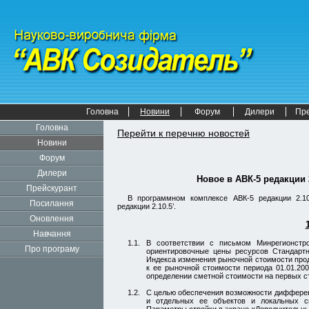
Головна
Новини
Форум
Дилери
Пр
Головна
Перейти к перечню новостей
Новини
Форум
Дилери
Новое в АВК-5
редакции 
Прейскурант
В программном комплексе АВК-5
редакции 2.10
Посилання
редакции 2.10.5’.
Оновлення
Навчання
1.1.
В соответствии с письмом Минрегионст
Про програму
ориентировочные цены ресурсов Стандарт
Индекса изменения рыночной стоимости прод
к ее рыночной стоимости периода 01.01.200
определении сметной стоимости на первых с
1.2.
С целью обеспечения возможности дифференц
и отдельных ее объектов и локальных с