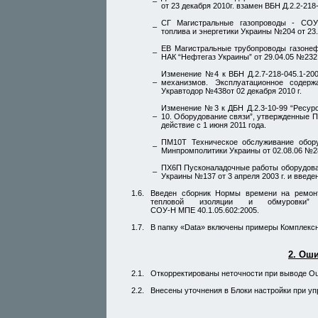
–
от 23 декабря 2010г.
взамен
ВБН Д.2.2-218
СГ Магистральные газопроводы -
СОУ 
–
топлива и энергетики
Украины №204
от 23.
ЕВ Магистральные трубопроводы газоне
–
НАК “Нефтегаз Украины”
от 29.04.05 №232
Изменение №4
к
ВБН Д.2.7-218-045.1-20
–
механизмов. Эксплуатационное содер
Укравтодор №438
от 02 декабря 2010 г.
Изменение №3
к
ДБН Д.2.3-10-99
“Ресурс
–
10. Оборудование связи”, утвержденные 
действие
с 1 июня 2011 года.
ПМ10Т Техническое обслуживание обору
–
Минпромполитики Украины
от 02.08.06 №2
ПХ6П Пусконаладочные работы оборудова
–
Украины №137
от 3 апреля 2003 г.
и введе
1.6.
Введен сборник Нормы времени на ремонт
тепловой изоляции и обмуровк
СОУ-Н МПЕ 40.1.05.602:2005.
1.7.
В папку «Data» включены примеры Комплексно
2. Ош
2.1.
Откорректированы неточности при выводе Ou
2.2.
Внесены уточнения в Блоки настройки при у