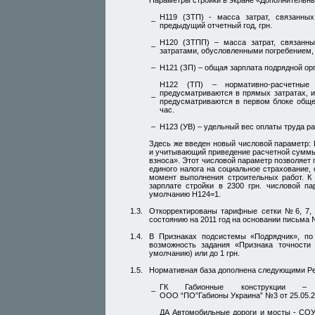
Параметры стройки в экране «Дополнительны
Н119 (ЗТП) - масса затрат, связанны
–
предыдущий отчетный год, грн.
Н120 (ЗТПП) – масса затрат, связанн
–
затратами, обусловленными погребением, 
–
Н121 (ЗП) – общая зарплата подрядной орг
Н122 (ТП) – нормативно-расчетные
предусматриваются в прямых затратах, и
–
предусматриваются в первом блоке общеп
час.
–
Н123 (УВ) – удельный вес оплаты труда р
Здесь же введен новый числовой параметр:
и учитывающий приведение расчетной суммы 
взноса». Этот числовой параметр позволяет 
единого налога на социальное страхование,
момент выполнения строительных работ. К 
зарплате стройки в 2300 грн. числовой п
умолчанию Н124=1.
1.3.
Откорректированы тарифные
сетки №6, 7, 
состоянию на 2011 год на основании
письма 
1.4.
В Признаках подсистемы «Подрядчик», по
возможность задания «Признака точности 
умолчанию) или до 1 грн.
1.5.
Нормативная база дополнена следующими Р
ГК Габионные конструкции
–
ООО “ПО”Габионы Украина” №3
от 25.05.2
ДА Автомобильные дороги и мосты -
СОУ 