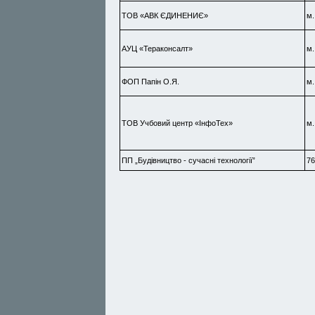
ТОВ «АВК ЄДИНЕНИЄ»
м.
АУЦ «Тераконсалт»
м.
ФОП Папін О.Я.
м.
ТОВ Учбовий центр «ІнфоТех»
м.
ПП „Будівництво - сучасні технології”
76