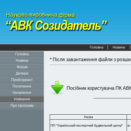
Головна
Новини
Головна
* Після завантаження файли з розшир
Новини
Форум
Дилери
Прейскурант
Посилання
Посібник користувача ПК АВК-
Оновлення
Навчання
Про програму
Назва
ПП "Український експертний будівельний центр"
м.