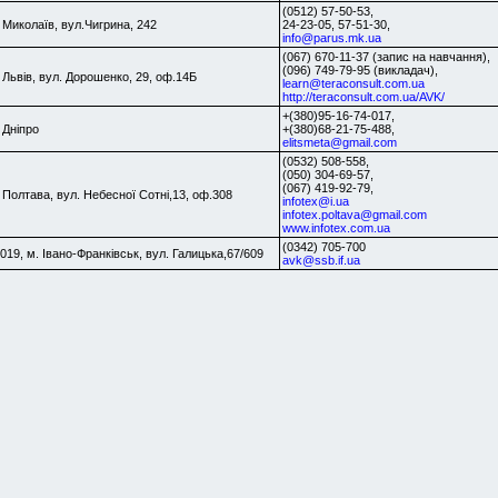
(0512) 57-50-53,
 Миколаїв, вул.Чигрина, 242
24-23-05, 57-51-30,
info@parus.mk.ua
(067) 670-11-37 (запис на навчання),
(096) 749-79-95 (викладач),
 Львів, вул. Дорошенко, 29, оф.14Б
learn@teraconsult.com.ua
http://teraconsult.com.ua/AVK/
+(380)95-16-74-017,
 Дніпро
+(380)68-21-75-488,
elitsmeta@gmail.com
(0532) 508-558,
(050) 304-69-57,
(067) 419-92-79,
 Полтава, вул. Небесної Сотні,13, оф.308
infotex@i.ua
infotex.poltava@gmail.com
www.infotex.com.ua
(0342) 705-700
019, м. Івано-Франківськ, вул. Галицька,67/609
avk@ssb.if.ua