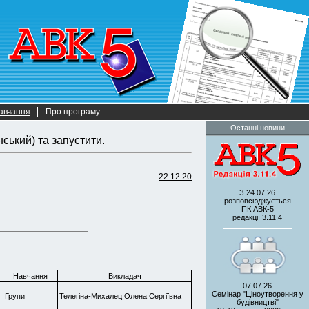
авчання
Про програму
Останні новини
ський) та запустити.
22.12.20
З 24.07.26
розповсюджується
ПК АВК-5
редакції 3.11.4
Навчання
Викладач
07.07.26
Семінар "Ціноутворення у
Групи
Телегіна-Михалец Олена Сергіївна
будівництві"