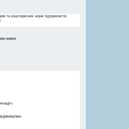
рм та кошторисних норм підприємств;
к
ями вимог.
нтації».
будівництва».