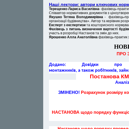
Наші лектори: автори ключових норм
Терещенко Лариcа Василівна
- фахівець-практи
Співавтор нормативних документів з ціноутворен
Якушко Тетяна Володимирівна
- фахівець
-
пр
організації будівництва». Автор та керівник ро
Експерт з експертизи
та кошторисного нормуван
Фахівець з питань визначення вартості будів
участь в розробці Настанов та змін до них.
Ярошенко Алла Анатоліївна
фахівець-практик 
НОВІ 
ПРО 
Додано: Довідки про фа
монтажників, а також робітників, зайн
Постанова КМУ
Аналі
ЗМІНЕНО!
Розрахунок розміру ко
НАСТАНОВА щодо порядку функціону
Настанова щодо порядку проведен