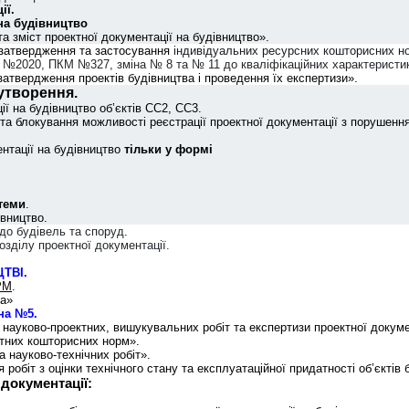
ії.
на будівництво
а зміст проектної документації на будівництво».
 затвердження та застосування
індивідуальних ресурсних кошторисних но
 №2020, ПКМ №327, зміна № 8 та № 11 до кваліфікаційних характеристи
вердження проектів будівництва і проведення їх експертизи».
утворення.
ї на будівництво об’єктів СС2, СС3.
 та блокування можливості реєстрації проектної документації з порушенн
нтації на будівництво
тільки у формі
стеми
.
івництво.
до будівель та споруд
.
розділу проектної документації.
ТВІ.
РМ
.
ва»
на №5.
 науково-проектних, вишукувальних робіт та експертизи проектної докуме
тних кошторисних норм».
а науково-технічних робіт».
робіт з оцінки технічного стану та експлуатаційної придатності об’єктів 
документації: