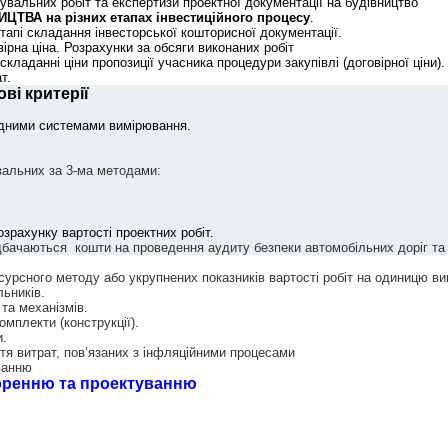
вальних робіт та експертизи проектної документації на будівництво
ВА на різних етапах інвестиційного процесу
.
етапі складання інвесторської кошторисної документації.
ірна ціна. Розрахунки за обсяги виконаних робіт
складанні ціни пропозиції учасника процедури закупівлі (договірної ціни).
т.
ві критерії
одними системами вимірювання.
вальних за 3-ма методами:
зрахунку вартості проектних робіт.
бачаються кошти на проведення аудиту безпеки автомобільних доріг та 
урсного методу або укрупнених показників вартості робіт на одиницю ви
льників.
та механізмів.
омплекти (конструкції).
и.
иття витрат, пов’язаних з інфляційними процесами
ванню
оренню та проектуванню