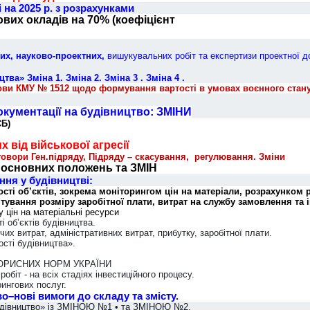
 на 2025 р.
з розрахунками
вих окладів на 70% (коефіцієнт
их, науково-проектних,
вишукувальних робіт та експертизи проектної д
ицтва»
Зміна 1. Зміна 2.
Зміна 3 . Зміна 4 .
ви КМУ № 1512 щодо формування вартості в умовах воєнного стану
кументації на будівництво: ЗМІНИ
СБ)
 від військової агресії
вори Ген.підряду, Підряду – скасування, регулювання. Зміни
 основних положень та ЗМІН
ння у будівництві:
ті об’єктів, зокрема моніторингом цін на матеріали, розрахунком 
нтування розміру заробітної плати, витрат на службу замовлення та 
 цін на матеріальні ресурси
 об’єктів будівництва.
х витрат, адміністративних витрат, прибутку, заробітної плати.
сті будівництва».
ОРИСНИХ НОРМ УКРАЇНИ
робіт - на всіх стадіях інвестиційного процесу.
ингових послуг.
о–нові вимоги до складу та змісту.
удівництво»
із ЗМІНОЮ №1
• та ЗМІНОЮ №2.