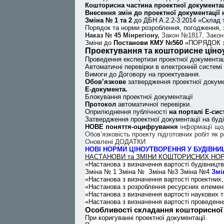
Кошторисна частина проектної документац
Внесення змін до проектної документації 
Зміна № 1 та 2
до ДБН А.2.2-3:2014 «Склад т
Порядок та норми розроблення, погодження,
Наказ № 45 Мінрегіону,
Закон №1817, Закон
Зміни до
Постанови КМУ №560
«ПОРЯДОК зат
Проектування та кошторисне ціно
Проведення експертизи проектної документаці
Автоматичні перевірки в електронній системі
Вимоги до Договору на проектування.
Обов’язкове
затвердження проектної докуме
Е-документа.
Блокування проектної документації
Протокол
автоматичної перевірки.
Оприлюднення публічності
на порталі Е-си
Затвердження проектної документації на буд
НОВЕ поняття-оцифрування
інформації що
Обов’язковість проекту підготовчих робіт як 
Оновлені ДОДАТКИ
НОВІ НОРМИ ЦІНОУТВОРЕННЯ У БУДІВНИЦ
НАСТАНОВИ та ЗМІНИ КОШТОРИСНИХ НО
«Настанова з визначення вартості будівницт
Зміна № 1 Зміна № Зміна №3 Зміна №4
Змі
«Настанова з визначення вартості проектних,
«Настанова з розроблення ресурсних елемен
«Настанова з визначення вартості наукових т
«Настанова з визначення вартості проведення 
Особливості складання кошторисної 
При коригуванні проектної документації.