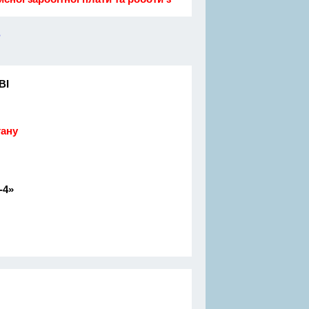
Б
ВІ
тану
-4»