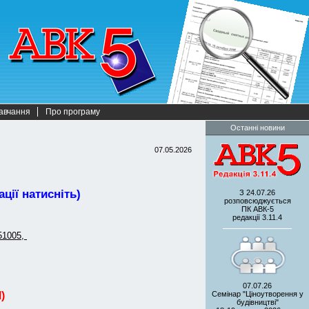
авчання
Про програму
Останні новини
07.05.2026
ції натисніть)
З 24.07.26
розповсюджується
ПК АВК-5
редакції 3.11.4
51005,
07.07.26
Семінар "Ціноутворення у
)
будівництві"