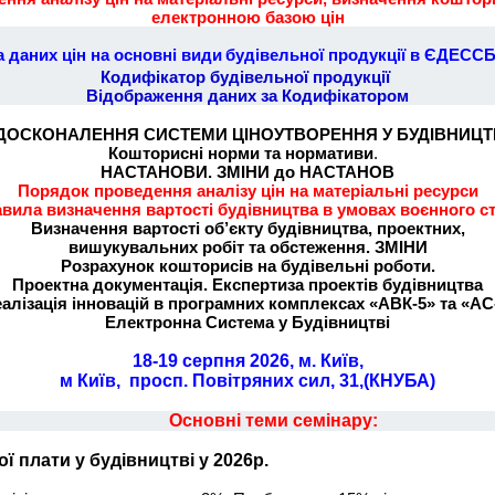
електронною базою цін
а даних цін на основні види
будівельної продукції в ЄДЕСС
Кодифікатор будівельної продукції
Відображення даних за Кодифікатором
ДОСКОНАЛЕННЯ СИСТЕМИ ЦІНОУТВОРЕННЯ У БУДІВНИЦТ
Кошторисні норми та нормативи
.
НАСТАНОВИ. ЗМІНИ до НАСТАНОВ
Порядок проведення аналізу цін на матеріальні ресурси
вила визначення вартості будівництва в умовах воєнного с
Визначення вартості об’єкту будівництва, проектних,
вишукувальних робіт та обстеження. ЗМІНИ
Розрахунок кошторисів на будівельні роботи.
Проектна документація.
Експертиза проектів будівництва
алізація інновацій в програмних комплексах «АВК-5» та «АС
Електронна Система у Будівництві
18-19 серпня 2026, м. Київ,
м Київ, просп. Повітряних сил, 31,(КНУБА)
Основні теми семінару:
 плати у будівництві у 2026р.