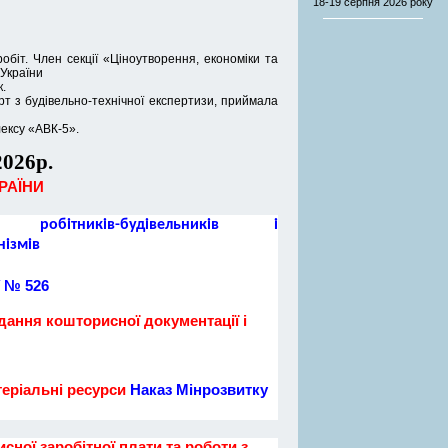
18-19 серпня
2026 року
обіт. Член секції «Ціноутворення, економіки та
 України
.
рт з будівельно-технічної експертизи, приймала
лексу «АВК-5».
2026р.
РАЇНИ
ітників-будівельників і
нізмів
 № 526
дання кошторисної документації і
еріальні ресурси
Наказ Мінрозвитку
ної заробітної плати та роботи з