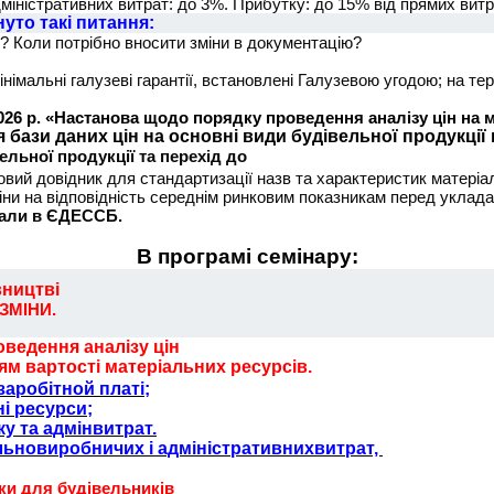
іністративних витрат: до 3%. Прибутку: до 15% від прямих витр
уто такі питання:
? Коли потрібно вносити зміни в документацію?
німальні галузеві гарантії, встановлені Галузевою угодою; на те
2026 р. «Настанова щодо порядку проведення аналізу цін на 
 бази даних цін на основні види будівельної продукці
льної продукції та перехід до
ий довідник для стандартизації назв та характеристик матеріал
іни на відповідність середнім ринковим показникам перед уклад
ріали в ЄДЕССБ.
В програмі семінару:
вництві
 ЗМІНИ.
ведення аналізу цін
м вартості матеріальних ресурсів.
заробітной платі;
ні ресурси;
у та адмінвитрат.
льновиробничих і адміністративнихвитрат,
ки для будівельників