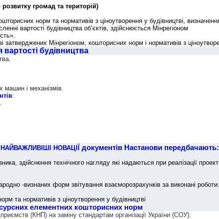
розвитку громад та територій)
торисних норм та нормативів з ціноутворення у будівництві, визначення
ленні вартості будівництва об’єктів, здійснюється Мінрегіоном
ість».
ві затверджених Мінрегіоном, кошторисних норм і нормативів з ціноутворе
 вартості будівництва
тва.
х машин і механізмів.
тів
:
.
документів Настанови передбачають:
НАЙВАЖЛИВІШІ НОВАЦІЇ
ика, здійснення технічного нагляду які надаються при реалізації проект
родно -визнаних форм звітування взаєморозрахунків за виконані роботи
орм та нормативів з ціноутворення у будівництві
есурсних елементних кошторисних норм
риємств (КНП) на заміну стандартам організації України (СОУ).