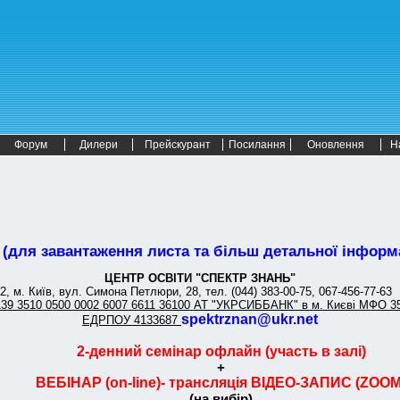
Форум
Дилери
Прейскурант
Посилання
Оновлення
Н
(для завантаження листа та більш детальної інформа
ЦЕНТР ОСВІТИ "СПЕКТР ЗНАНЬ"
2, м. Київ, вул. Симона Петлюри, 28, тел. (044) 383-00-75, 067-456-77-63
A39 3510 0500 0002 6007 6611 36100 АТ "УКРСИББАНК" в м. Києві МФО 3
spektrznan@ukr.net
ЕДРПОУ 4133687
2-денний семінар офлайн (участь в залі)
+
ВЕБІНАР (on-line)- трансляція ВІДЕО-ЗАПИС (ZOOM
(на вибір)