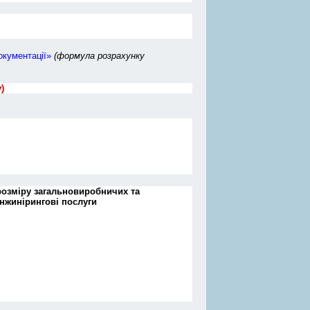
окументації»
(формула розрахунку
)
розміру загальновиробничих та
інжинірингові послуги