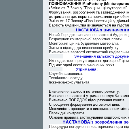
ПОВНОВАЖЕННЯ МінРегіону (Міністерство 
•Зміна ст. 7 Закону "Про ціни і ціноутвореня".
Формування, розроблення та затвердження кош
дотримання цих норм та нормативів при обчис
Зміна ст. 17 Закону «Про інвестиційну діяльн
Вартість будівництва визначається на підста
з визначення
НАСТАНОВА
Новий Порядок визначення вартості будівниц
Розрахунок кошторисної заробітної плати.
Моніторинг цін на будівельні матеріали.
Зміни в підході до визначення прибутку.
Визначення вартості експлуатації будівельни
Зменшення кількості докумен
Які подаються при узгодженні договірної ціни
Під час здачі обсягів виконаних робіт.
Утримання:
Служби замовника.
Технічного нагляду.
Інженера-консультанта
Визначення вартості поточного ремонту.
Визначення вартості утримання служби замовн
Визначено ПОРЯДОК відображення коштів.
Спрощення формування договірної ціни.
Можливість проводити з використанням міжна
Перехідні контракти.
Основні правила застосування кошторисних н
НАСТАНОВА
з розроблення р
Процедура погодження кошторисних норм підп