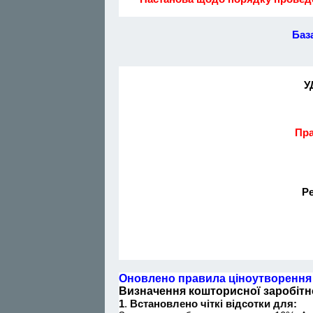
Баз
У
Пра
Ре
Оновлено правила ціноутворення
Визначення кошторисної заробітної
1
.
Встановлено чіткі відсотки для: