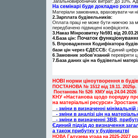
Загальновиробничих витрат: до 10%. Адм
На семінарі буде докладно розглян
Матеріали замовника, враховувати чи ні
2.Зарплата будівельників:
Оплата праці не може бути нижчою за мі
передбачено підвищені коефіцієнти.
3.Наказ Мінрозвитку №591 від 20.03.
4.База цін:
Початок функціонування
5.
Впровадження Кодифікатора будіве
бази цін через ЄДЕССБ:
Єдиний цифров
6
.
Замовник зобов’язаний
перевіряти ц
7.База даних цін на будівельні мате
НОВІ норми ціноутворення в буді
ПОСТАНОВА № 1512 від 19.11. 2025р.
Постанова № 526 КМУ від 24.04 2026
КНУ «Настанова щодо порядку про
на матеріальні ресурси»
Зростання
- зміни в визначенні мінімальній 
- зміни в аналізі цін на матеріаль
- зміни в визначенні ЗВВ, прибутк
Єдиний підхід до визначення зага
а також прибутку у будівництві
НОВА Галузева угода на 2025-2027 ро