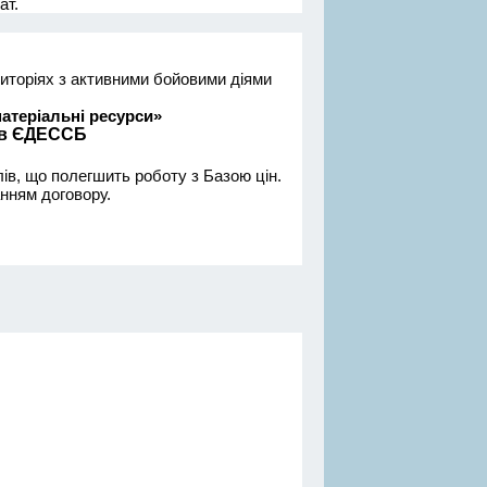
ат.
риторіях з активними бойовими діями
матеріальні ресурси»
ї в ЄДЕССБ
ів, що полегшить роботу з Базою цін.
анням договору.