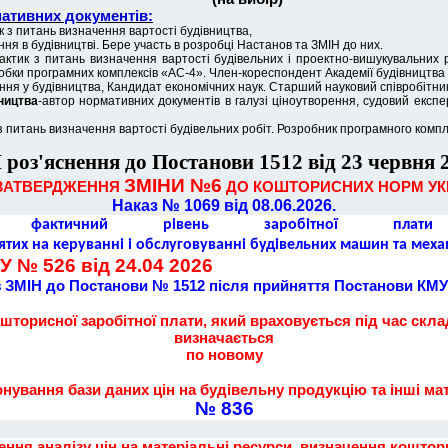
ативних документів:
к з питань визначення вартості будівництва,
ня в будівництві. Бере участь в розробці Настанов та ЗМІН до них.
актик з питань визначення вартості будівельних і проектно-вишукувальних р
зробки програмних комплексів «АС-4». Член-кореспондент Академії будівництва
ня у будівництва, Кандидат економічних наук. Старший науковий співробітник
ництва
-автор нормативних документів в галузі ціноутворення, судовий експе
з питань визначення вартості будівельних робіт. Розробник програмного комп
роз'яснення до Постанови 1512 від 23 червня 
ЗМІНИ №6
ЗАТВЕРДЖЕННЯ
ДО КОШТОРИСНИХ НОРМ УК
Наказ № 1069 від 08.06.2026.
ктичний рівень заробітної плати роб
ятих на керуванні і обслуговуванні будівельних машин та меха
 № 526 від 24.04 2026
з ЗМІН до Постанови № 1512 після прийняття Постанови КМУ
шторисної заробітної плати, який враховується під час скла
визначається
по новому
вання бази даних цін на будівельну продукцію та інші мат
№ 836
ня аналізу цін на матеріальні ресурси, визначення кошторис