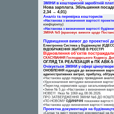
ЗМІНИ в кошторисній заробітній платі
Нова зарплата. Збільшення посадо
2,34
→
4,01)
Аналіз та перевірка кошторисів
«Настанова з визначення вартості проектн
коефіцієнту).
«Настанова з визначення вартості будівн
ЗМІНА №5 (враховує вимоги щодо Постано
Підвищення вимог до проектної до
Електронна Система у Будівництві (ЄДЕС
ВІДОБРАЖЕННЯ ЗБИТКІВ В РЕЄСТРІ
Відновлення об’єктів постраждалих
СКАСУВАННЯ Господарського Кодексу. Дого
ОГЛЯД ТА РЕАЛІЗАЦІЯ в ПК АВК-5
Очікується ЗМІНИ у сфері ціноутворе
ОНОВЛЕННЯ підходів до визначення вартос
адміністративних витрат, прибутку, обґру
•Настанова
щодо порядку проведення аналізу
•Удосконалення методики визначення вартості
•Перегляд нормативів щодо загальновиробничи
•Зміни № 5 до «Настанови з визначення варто
НОВЕ!!! Нказ № 1069 від 08.06.2026.
ПРО ЗАТВЕРДЖЕННЯ ЗМІНИ №6 ДО КОШТ
•ПО-НОВОМУ
ОДИНИЧНІ
показники вартості 
•Настанова щодо визначення вартості інжинір
Проектна документація на будівництв
«Склад та зміст проектної документації на б