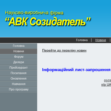
Головна
Новини
Головна
Перейти до переліку новин
Новини
Форум
Дилери
Прейскурант
Інформаційний лист-запрошення 
Посилання
Оновлення
0103
Навчання
п/р U
Про програму