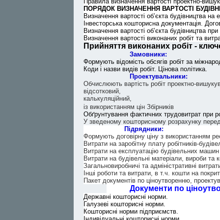
Правила визначення вартості проектно-вишуку
ПОРЯДОК ВИЗНАЧЕННЯ ВАРТОСТІ БУДІВНИЦТ
Визначення вартості об’єкта будівництва на 
Інвесторська кошторисна документація. Догов
Визначення вартості об’єкта будівництва при 
Визначення вартості виконаних робіт та витра
Прийняття виконаних робіт - ключо
Замовники:
Формують відомість обсягів робіт за міжнар
Коди і назви видів робіт. Цінова політика.
Проектувальники:
Обчислюють вартість робіт проектно-вишуку
відсотковий,
калькуляційний,
із використанням цін
Збірників
Обґрунтування фактичних трудовитрат при ро
У зведеному кошторисному розрахунку перед
Підрядники:
Формують договірну ціну з використанням рес
Витрати на заробітну плату робітників-будіве
Витрати на експлуатацію будівельних машин 
Витрати на будівельні матеріали, вироби та к
Загальновиробничі та адміністративні витрат
Інші роботи та витрати, в т.ч. кошти на покр
Пакет документів по ціноутворенню, проекту
Документи по ціноутв
Державні кошторисні норми.
Галузеві кошторисні норми.
Кошторисні норми підприємств.
Індивідуальні кошторисні норми.