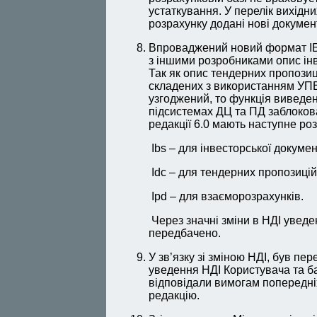
устаткування. У перелік вихідн
розрахунку додані нові докумен
Впроваджений новий формат ІБД
з іншими розробниками опис інв
Так як опис тендерних пропозиці
складених з використанням УПВ 
узгоджений, то функція виведе
підсистемах ДЦ та ПД заблокова
редакції 6.0 мають наступне ро
Ibs – для інвесторської докумен
Idc – для тендерних пропозицій/
Iрd – для взаєморозрахунків.
Через значні зміни в НДІ уведе
передбачено.
У зв’язку зі зміною НДІ, був п
уведення НДІ Користувача та бази
відповідали вимогам попередніх
редакцію.