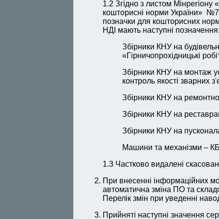
1.2 Згідно з листом Мінрегіону 
кошторисні норми України» №7/1
позначки для кошторисних норм У
НДІ мають наступні позначення
Збірники КНУ на будівельн
«Гірничопрохідницькі робі
Збірники КНУ на монтаж у
контроль якості зварних з'
Збірники КНУ на ремонтно-
Збірники КНУ на реставра
Збірники КНУ на пусконал
Машини та механізми – К
1.3 Частково видалені скасован
При внесенні інформаційних мо
автоматична зміна ПО та склад
Перелік змін при уведенні наво
Прийняті наступні значення сер