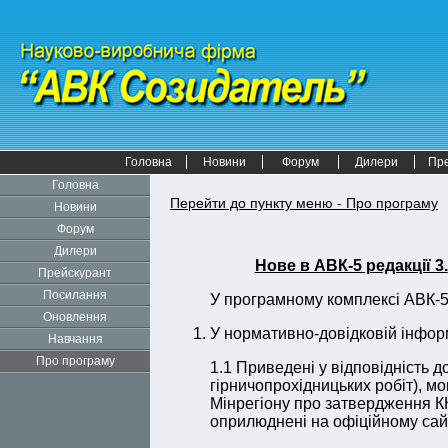
Головна
Новини
Форум
Дилери
Пр
Головна
Перейти до пункту меню - Про програму
Новини
Форум
Дилери
Нове в АВК-5 редакції 3.
Прейскурант
Посилання
У програмному комплексі АВК-5 
Оновлення
У нормативно-довідковій інформ
Навчання
Про програму
1.1 Приведені у відповідність д
гірничопрохідницьких робіт), м
Мінрегіону про затвердження КН
оприлюднені на офіційному сайт