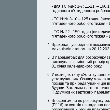
- для ТС №№ 1-7; 11-21 – 166,1
годинного п’ятиденного робочог
- ТС №№ 8-10 – 125 годин (вихо
п’ятиденного робочого тижня - 
- ТС № 22– 150 годин (виходячи
п’ятиденного робочого тижня - 
Враховані усереднені показники
механізмів станом на 20.12.2022
В параметрах для розрахунку за
виконувачів, змінений розмір п
01 січня календарного року.
У позиціях типу «Устаткування
устаткування». Ознаку можна в
позиції та при редагуванні цін в
будови. Загальна вартість техн
Підсумкових вартісних парамет
Внесені зміни до розрахунку ро
(П116) та коштів на надання по
розрахунковій базі не враховує