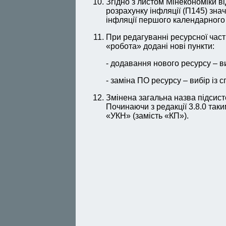
Згідно з листом Мінекономіки ві
розрахунку інфляції (П145) зна
інфляції першого календарного 
При редагуванні ресурсної част
«робота» додані нові пункти:
- додавання нового ресурсу – ви
- заміна ПО ресурсу – вибір і
Змінена загальна назва підсист
Починаючи з редакції 3.8.0 та
«УКН» (замість «КП»).