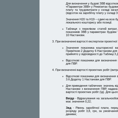
Для визначення у будові ЗВВ відсотком
«Параметри ЗВВ» у Реквізитах будови 
плату та трудовитрати у складі зага
(відсоток на заробітну плату у складі З
Значення Н20 та Н19 – єдині на всю бу
локального кошторису або позиції.
Таблиця з переліком статей витрат
показників ЗВВ у параметрах будови т
10 Настанови.
При визначенні вартості експертизи проектної
Значення показника кошторисної ва
Приміткою 2 Додатку 6 Настанови для 
прийнято у відповідності до Таблиці 3
Відсоткові показники для визначення 
для ПВР.
При визначенні вартості проектних робіт (вит
Відсоткові показники для визначення ва
3.6 Додатку 1 Настанови для ПВР.
Для приведення табличних значень відс
Настанови з визначення ПВР, надана 
вартості проектних робіт (Ід). Для цьо
Ввідр
- Відрахування на загальнообо
має значення 0,22;
Звд
- Рівень заробітної плати, пере
розряду робіт 3,8, грн, за умовчан
даними;