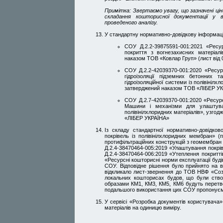
Примітка: Звертаємо увагу, що зазначені цін
складання кошторисної документації у 
проведеного аналізу.
У стандартну нормативно-довідкову інформаці
СОУ Д.2.2-39875591-001:2021 «Ресу
покриття з вогнезахисних матеріал
наказом ТОВ «Ковлар Груп» (лист від
СОУ Д.2.2-42039370-001:2020 «Ресур
гідроізоляції підземних бетонних 
гідроізоляційної системи із полівінілх
затверджений наказом ТОВ «ЛІБЕР У
СОУ Д.2.7-42039370-001:2020 «Ресурс
Машини і механізми для улаштуванн
полівінілхлоридних матеріалів», узгод
«ЛІБЕР УКРАЇНА»
Із складу стандартної нормативно-довідков
покрівель із полівінілхлоридних мембран» 
протифільтраційних конструкцій з геомембран 
Д.2.4-38470464-005:2019 «Улаштування покрі
Д.2.4-38470464-006:2019 «Утеплення покритті
«Ресурсні кошторисні норми експлуатації буді
СОУ. Відповідне рішення було прийнято на в
відкликало лист-звернення до ТОВ НВФ «Со
локальних кошторисах будов, що були створ
образами КМ1, КМ3, КМ5, КМ6 будуть перетвор
подальшого використання цих СОУ пропонуєм
У сервісі «Розробка документів користувача
матеріалів на одиницю виміру.