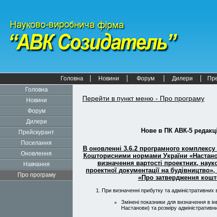
Головна
Новини
Форум
Дилери
Пр
Головна
Перейти в пункт меню - Про програму
Новини
Форум
Дилери
Нове в
ПК АВК-5
редакці
Прейскурант
Посилання
В оновленні 3.6.2 програмного комплексу 
Оновлення
Кошторисними нормами України «Настанова
визначення вартості проектних, наук
Навчання
проектної документації на будівництво»,
Про програму
«Про затвердження кошто
При визначенні прибутку та адміністративних 
Змінені показники для визначення в ін
Настанови) та розміру адміністративн