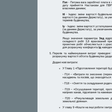
Пзп
- Питома вага заробітної плати в с
дату прийняття Настанови для ПВР
власними даними;
Іб
- Індекс зміни вартості будівельн
вартості (за даними Держстату), за у
термінів будівництва;
Іу
- Індекс зміни вартості устаткуван
(за даними Держстату), за умовчанням
будівництва.
Якщо значення параметра
Звд
відрі
складності робіт 3,8 врахований при
проектних робіт обчислюється з урах
для розрахунку коефіцієнта
Ід
наведен
Перелік та найменування витрат приведені 
розрахунку вартості об’єкта будівництва (дода
Додані нові витрати:
У Главу 1 «Підготовлення території бу
- П14 – «Витрати по знесенню (пере
насаджень та посівів, що знаходяться 
- П18 – «Зняття та складування родюч
- П19 – «Осушування території, прот
нагірних канав, підсипання та намиван
- П20 – «Рекультивація земельних д
земельної ділянки».
У главу 9 «Кошти на інші роботи і витр