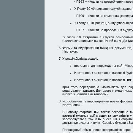
- П983 – «Кошти на розроблення проекті
У Главу 10 «Утримання служби замовн
- П109 – «Кошти на компенсацію витрат
У Главу 12 «Проєктні, вишукувальнi ро
- П127 – «Кошти на проведення аудиту
Із глави 10 «Утримання служби замовник
(включаючи витрати на технічний нагляд)» (ди
Форми та відображення вихідних документів, 
Настанов.
У розділ Довідка додані:
посилання для переходу на сайт Мінре
Настанова з визначення вартості буді
Настанова з визначення вартості ПВР.
Крім того передбачена можливість для ві
редагування затрати. Для цього у екран лока
кнопка з новими Настановами.
Розроблений та впроваджений новий формат ІБ
Настановах.
В новому форматі ІБД також покращено мех
вартості експлуатації машин та механізмів 
забезпечується точність внесення інформа
достатньо виконати пункт Сервісу будови «Від
Повноцінний обмін новою інформацією через 