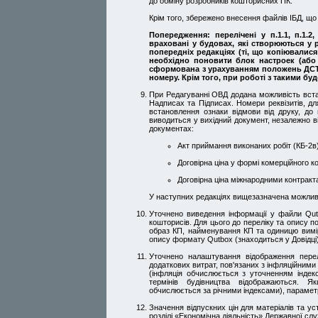
до обміну розробників кошторисних ПК.
Крім того, збережено внесення файлів ІБД, щ
Попередження: перелічені у п.1.1, п.1.2,
враховані у будовах, які створюються у р
попередніх редакціях (ті, що копіювалися
необхідно поновити блок настроек (або 
сформована з урахуванням положень ДСТУ
номеру. Крім того, при роботі з такими б
При Редагуванні ОВД додана можливість встан
Надписах та Підписах. Номери реквізитів, дл
встановлення ознаки відмови від друку, до 
виводиться у вихідний документ, незалежно ві
документах:
Акт приймання виконаних робіт (КБ-2в)
Договірна ціна у формі комерційного к
Договірна ціна міжнародними контракт
У наступних редакціях вищезазначена можливі
Уточнено виведення інформації у файли Qut
кошторисів. Для цього до переліку та опису п
образ КП, найменування КП та одиницю виміру 
опису формату Qutbox (знаходиться у Довідці)
Уточнено налаштування відображення перел
додаткових витрат, пов'язаних з інфляційним
(інфляція обчислюється з уточненням індекс
термінів будівництва відображаються. Я
обчислюється за річними індексами), параметр
Значення відпускних цін для матеріалів та ус
розділі «Економічна діяльність» Державної сл