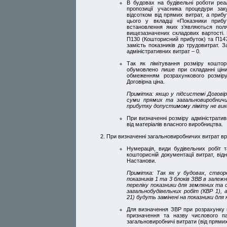
В будовах на будівельні роботи реа
пропозиції учасника процедури заку
відсотком від прямих витрат, а приб
цього у вкладці «Показники прибут
встановлення яких з’являються поля
вищезазначених складових вартості. 
П130 (Кошторисний прибуток) та П147(
замість показників до трудовитрат. 
адміністративних витрат – 0.
Так як лімітування розміру кошто
обумовлено лише при складанні ціни 
обмеженням розрахункового розміру
Договірна ціна.
Примітка: якщо у підсистемі Договір
суми прямих та загальновиробничих
прибутку допустимому ліміту не вик
При визначенні розміру адміністрати
від матеріалів власного виробництва.
При визначенні загальновиробничих витрат в
Нумерація, види будівельних робіт т
кошторисній документації витрат, від
Настанови.
Примітка: Так як у будовах, створ
показників 1 та 3 блоків ЗВВ в залежн
переліку показники для земляних та 
загальнобудівельних робіт (КВР 1), 
21) будуть замінені на показники для 
Для визначення ЗВР при розрахунку ці
призначення та назву числового п
загальновиробничі витрати (від прямих