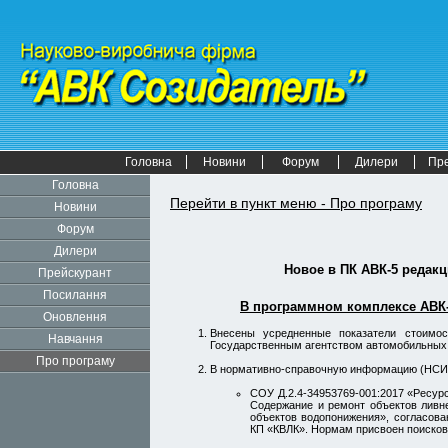
Головна
Новини
Форум
Дилери
Пр
Головна
Перейти в пункт меню - Про програму
Новини
Форум
Дилери
Новое в
ПК АВК-5
редакц
Прейскурант
Посилання
В программном комплексе АВК-
Оновлення
Внесены усредненные показатели стоимо
Навчання
Государственным агентством автомобильных дор
Про програму
В нормативно-справочную информацию (НСИ
СОУ Д.2.4-34953769-001:2017 «Ресу
Содержание и ремонт объектов ливне
объектов водопонижения», согласова
КП «КВЛК». Нормам присвоен поисков