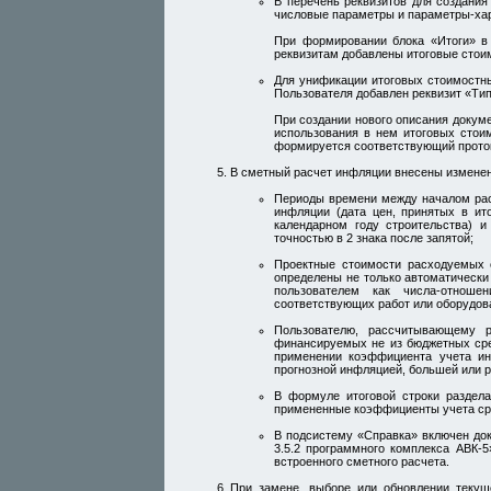
В перечень реквизитов для создани
числовые параметры и параметры-хар
При формировании блока «Итоги» в
реквизитам добавлены итоговые стои
Для унификации итоговых стоимостны
Пользователя добавлен реквизит «Тип
При создании нового описания докуме
использования в нем итоговых стои
формируется соответствующий прото
В сметный расчет инфляции внесены изменен
Периоды времени между началом рас
инфляции (дата цен, принятых в ит
календарном году строительства) 
точностью в 2 знака после запятой;
Проектные стоимости расходуемых 
определены не только автоматически 
пользователем как числа-отноше
соответствующих работ или оборудов
Пользователю, рассчитывающему р
финансируемых не из бюджетных сре
применении коэффициента учета ин
прогнозной инфляцией, большей или 
В формуле итоговой строки раздела
примененные коэффициенты учета сред
В подсистему «Справка» включен док
3.5.2 программного комплекса АВК-
встроенного сметного расчета.
При замене, выборе или обновлении текущ