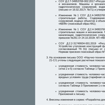
СОУ Д.2.7-34953769-002:2017 «Ресу
и механизмов. Машины и механизм
гидротехнических сооружений, вод
(письмо от 16.02.2017г. №71) и утве
Изменение №1 СОУ Д.2.4-34953769
строительные работы. Содержание
сооружений, водных объектов и объек
«КВЛК» (поисковый образ КК1);
Изменение №1 СОУ Д.2.4-34953769
строительных машин и механизмов. 
канализации, гидротехнических соор
приказом №261 от 24.10.2019г. КП «КВ
СОУ Д.2.2-31749934-001:2019 «Р
Устройство утепления конструкций ф
согласованный ТК 311 (письмо от 
Нормам присвоен поисковый образ МТ1
На основании письма ООО «Научно-техническ
21-С/1 учтены следующие расчетные показат
усредненная стоимость человеко-ча
сетки 2 и 5) согласно Таблице 1 Прил
усредненная стоимость человеко-ча
вредных условиях труда (тарифная се
усредненная стоимость человеко-ча
согласно Таблице 3 Приложения 1 к п
усредненная стоимость человеко-ча
Приложения к письму.
Внесены изменения в сервис «Разработка до