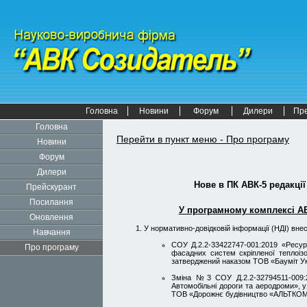
Головна
Новини
Форум
Дилери
Пр
Головна
Перейти в пункт меню - Про програму
Новини
Форум
Дилери
Нове в
ПК АВК-5
редакції
Прейскурант
Посилання
У програмному комплексі АВК
Оновлення
У нормативно-довідковій інформації (НДІ) внес
Навчання
СОУ Д.2.2-33422747-001:2019 «Ресур
Про програму
фасадних систем скріпленої теплоізо
затверджений наказом ТОВ «Бауміт Ук
Зміна №3 СОУ Д.2.2-32794511-009:2
Автомобільні дороги та аеродроми», у
ТОВ «Дорожнє будівництво «АЛЬТКОМ