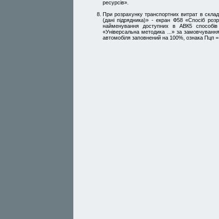
ресурсів».
При розрахунку транспортних витрат в складі
(дані підрядника)» - екран Ф58 «Спосіб роз
найменування доступних в АВК5 способів
«Універсальна методика ...» за замовчування
автомобіля заповнений на 100%, ознака Пцп = 