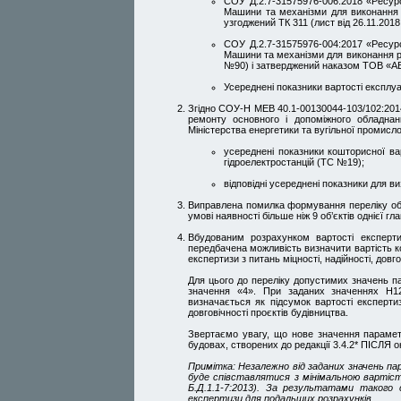
СОУ Д.2.7-31575976-006:2018 «Ресурс
Машини та механізми для виконання 
узгоджений ТК 311 (лист від 26.11.20
СОУ Д.2.7-31575976-004:2017 «Ресурс
Машини та механізми для виконання роб
№90) і затверджений наказом ТОВ «А
Усереднені показники вартості експлуа
Згідно СОУ-Н МЕВ 40.1-00130044-103/102:2014 
ремонту основного і допоміжного обладнанн
Міністерства енергетики та вугільної промисло
усереднені показники кошторисної ва
гідроелектростанцій (ТС №19);
відповідні усереднені показники для в
Виправлена помилка формування переліку об’
умові наявності більше ніж 9 об’єктів однієї гла
Вбудованим розрахунком вартості експертиз
передбачена можливість визначити вартість к
експертизи з питань міцності, надійності, довг
Для цього до переліку допустимих значень п
значення «4». При заданих значеннях Н123
визначається як підсумок вартості експертиз
довговічності проєктів будівництва.
Звертаємо увагу, що нове значення параметр
будовах, створених до редакції 3.4.2* ПІСЛЯ 
Примітка: Незалежно від заданих значень п
буде співставлятися з мінімальною вартіс
Б.Д.1.1-7:2013). За результатами такого
експертизи для подальших розрахунків.