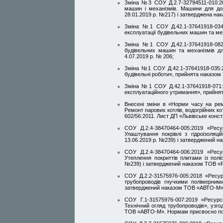
Зміна №3 СОУ Д.2.7-32794511-010:20
машин і механізмів. Машини для дор
28.01.2019 р. №217) і затверджена н
Зміна №1 СОУ Д.42.1-37641918-034
експлуатації будівельних машин та мех
Зміна №1 СОУ Д.42.1-37641918-082
будівельних машин та механізмів дл
4.07.2019 р. № 206;
Зміна №1 СОУ Д.42.1-37641918-035:2
будівельні роботи», прийнята наказом 
Зміна №1 СОУ Д.42.1-37641918-071:2
експлуатаційного утримання», прийнят
Внесені зміни в «Норми часу на рем
Ремонт парових котлів, водогрійних к
602/56:2011. Лист ДП «Львівське конст
СОУ Д.2.4-38470464-005:2019 «Ресу
Улаштування покрівлі з гідроізоляц
13.06.2019 р. №239) і затверджений 
СОУ Д.2.4-38470464-006:2019 «Ресу
Утеплення покриттів плитами із поліі
№239) і затверджений наказом ТОВ «
СОУ Д.2.2-31575976-005:2018 «Ресур
трубопроводів гнучкими полімерним
затверджений наказом ТОВ «АВТО-М».
СОУ Г.1-31575976-007:2019 «Ресурс
Технічний огляд трубопроводів», узго
ТОВ «АВТО-М». Нормам присвоєно пош