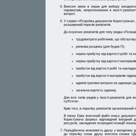
Внесені зміни в екран для вибору вихідног
параметрів, запропонованих в якості реквізи
витраті.
У сервісі «Розробка документів Користувача»,
розширений перелік реквізитів.
До існуючих реквізитів для типу рядка «Позиц
трудовитрати робітників, що обслугов
ринкова розцінка (для будов П);
норма прибутку від вартості робіт та н
норма прибутку від вартості матеріалів
прибуток від вартості робіт та наклад
прибуток від вартості матеріалів підр
адміністративні витрати на одиницю (д
загальна вартість одиниці.
Для всіх типів рядків у якості реквізитів для
суб'єкта».
Крім того, в переліку реквізитів організовани
В папку Data внесений файл опису документа
Користувача формує відповідний вихідний д
ресурсів, закладених всередині позицій локал
Передбачена можливість друку у вихідному до
до переліку ознак друку внесена ознака «Д