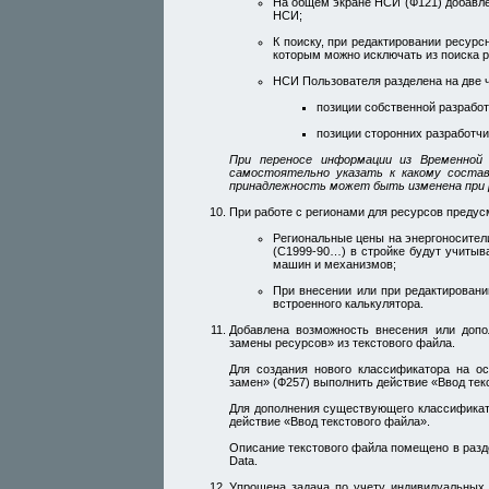
На общем экране НСИ (Ф121) добавле
НСИ;
К поиску, при редактировании ресурс
которым можно исключать из поиска р
НСИ Пользователя разделена на две ч
позиции собственной разработ
позиции сторонних разработчи
При переносе информации из Временно
самостоятельно указать к какому состав
принадлежность может быть изменена при 
При работе с регионами для ресурсов предус
Региональные цены на энергоносител
(С1999-90…) в стройке будут учитыв
машин и механизмов;
При внесении или при редактировани
встроенного калькулятора.
Добавлена возможность внесения или доп
замены ресурсов» из текстового файла.
Для создания нового классификатора на о
замен» (Ф257) выполнить действие «Ввод тек
Для дополнения существующего классификато
действие «Ввод текстового файла».
Описание текстового файла помещено в разде
Data.
Упрощена задача по учету индивидуальных 