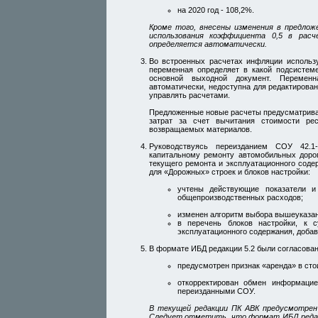
на 2020 год - 108,2%.
Кроме того, внесены изменения в предло
использования коэффициента 0,5 в рас
определяется автоматически.
Во встроенных расчетах инфляции использу
переменная определяет в какой подсистем
основной выходной документ. Переменн
автоматически, недоступна для редактирован
управлять расчетами.
Предложенные новые расчеты предусматрива
затрат за счет вычитания стоимости рес
возвращаемых материалов.
Руководствуясь переизданием СОУ 42.1-
капитальному ремонту автомобильных дорог
текущего ремонта и эксплуатационного сод
для «Дорожных» строек и блоков настройки:
учтены действующие показатели и
общепроизводственных расходов;
изменен алгоритм выбора вышеуказанн
в перечень блоков настройки, к 
эксплуатационного содержания, добав
В формате ИБД редакции 5.2 были согласова
предусмотрен признак «аренда» в ст
откорректирован обмен информацие
переизданными СОУ.
В текущей редакции ПК АВК предусмотрен
Следует отметить, что формат ИБД редакц