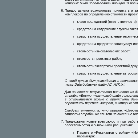
которых были использованы позиции из новы
Предоставлена возможность принимать и за
комплексов по определению стоимости проект
класс последствий (ответственности) 
средства на содержание службы заказ
средства на осуществление техническ
средства на предоставление услуг ин
стоимость изыскательских работ;
стоимость проектных работ;
стоимость экспертизы проектной док
средства на осуществление авторског
С этой целью был разработан и согласова
папку Data добавлен файл АС_AVK.txt
Для занесения результатов расчетов из 
стройки «Вести текстовый файл с результ
в открывшемся экране с принятыми данн
определить перечень затрат, в которые эт
Следует отметить, что признак «Включ
затраты стройки не влияет на внесение ин
Предложены новые возможности при работе
себестоимости) и рыночными расценками:
Параметр «Реквизитов стройки» «Но
параметра: