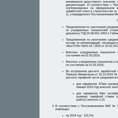
минимально допустимого значения, 
документации. В соответствии с Пр
опубликованных на официальном в
заработной плате в строительстве за 
1), утвержденного Постановлением КМ
7
Предложенная по умолчанию среднеме
из усредненных показателей стои
документу ГКД 34.08.601-2003 в Табли
Предложенная по умолчанию среднем
исходя из рекомендаций, касающихс
«ВостГОК» №04-10 / 1503 от 25.02.2019
Внесены усредненные показатели 
состоянию на 01.03.2019;
Внесены усредненные показатели ст
по состоянию на 01.03.2019;
Во встроенном расчете заработной 
Приказа Минрегиона от 20.10.2016 №
расчета тарифной части среднемесяч
для параметра ЗПмін (разме
января 2019 год) внесено знач
для параметра Кмін (коэфф
размеру тарифной ставки (
работу) внесено 2,31.
В соответствии с Постановлением КМУ № 5
инфляции:
на 2019 год - 110,1%;