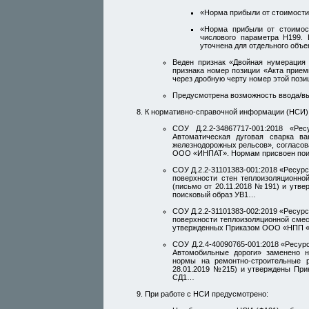
«Норма прибыли от стоимости 
«Норма прибыли от стоимост
числового параметра Н199.
уточнена для отдельного объе
Веден признак «Двойная нумерация
признака номер позиции «Акта прием
через дробную черту номер этой пози
Предусмотрена возможность ввода/в
К нормативно-справочной информации (НСИ)
СОУ Д.2.2-34867717-001:2018 «Р
Автоматическая дуговая сварка 
железнодорожных рельсов», согласов
ООО «ИНПАТ». Нормам присвоен по
СОУ Д.2.2-31101383-001:2018 «Ресур
поверхности стен теплоизоляционн
(письмо от 20.11.2018 №191) и ут
поисковый образ УВ1…
СОУ Д.2.2-31101383-002:2019 «Ресур
поверхности теплоизоляционной сме
утвержденных Приказом ООО «НПП «
СОУ Д.2.4-40090765-001:2018 «Ресу
Автомобильные дороги» заменено н
нормы на ремонтно-строительные р
28.01.2019 №215) и утверждены П
СД1…
При работе с НСИ предусмотрено: