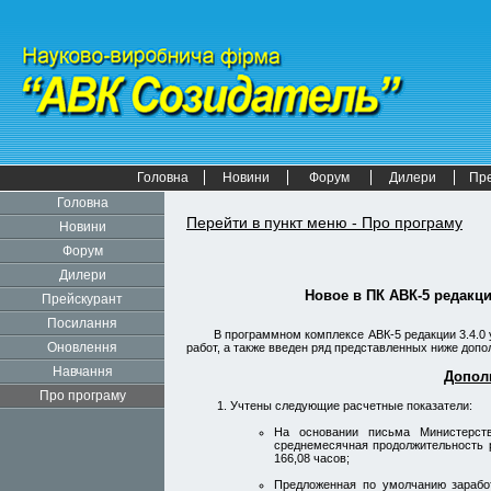
Головна
Новини
Форум
Дилери
Пр
Головна
Перейти в пункт меню - Про програму
Новини
Форум
Дилери
Новое в
ПК АВК-5
редакци
Прейскурант
Посилання
В программном комплексе АВК-5 редакции 3.4.0
Оновлення
работ, а также введен ряд представленных ниже допо
Навчання
Допол
Про програму
Учтены следующие расчетные показатели:
На основании письма Министерств
среднемесячная продолжительность 
166,08 часов;
Предложенная по умолчанию заработ