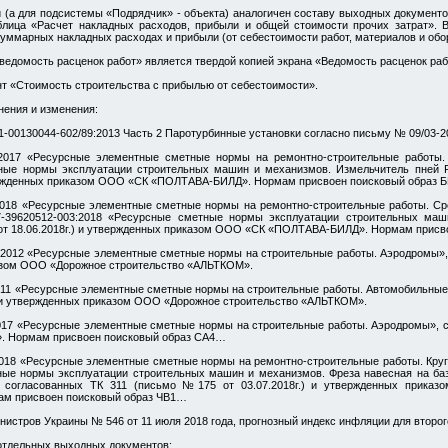
 (а для подсистемы «Подрядчик» - объекта) аналогичен составу выходных документ
блица «Расчет накладных расходов, прибыли и общей стоимости прочих затрат»
суммарных накладных расходах и прибыли (от себестоимости работ, материалов и обо
едомость расценок работ» является твердой копией экрана «Ведомость расценок раб
нт «Стоимость строительства с прибылью от себестоимости».
ения и изменения:
00130044-602/89:2013 Часть 2 Паротурбинные установки согласно письму № 09/03-202
:2017 «Ресурсные элементные сметные нормы на ремонтно-строительные работы.
ные нормы эксплуатации строительных машин и механизмов. Измельчитель пней FS
твержденных приказом ООО «СК «ПОЛТАВА-БИЛД». Нормам присвоен поисковый образ
018 «Ресурсные элементные сметные нормы на ремонтно-строительные работы. Срез
7-39620512-003:2018 «Ресурсные сметные нормы эксплуатации строительных ма
 от 18.06.2018г.) и утвержденных приказом ООО «СК «ПОЛТАВА-БИЛД». Нормам прис
:2012 «Ресурсные элементные сметные нормы на строительные работы. Аэродромы»,
иказом ООО «Дорожное строительство «АЛЬТКОМ».
011 «Ресурсные элементные сметные нормы на строительные работы. Автомобильные
.) и утвержденных приказом ООО «Дорожное строительство «АЛЬТКОМ».
2017 «Ресурсные элементные сметные нормы на строительные работы. Аэродромы», 
. Нормам присвоен поисковый образ СА4…
018 «Ресурсные элементные сметные нормы на ремонтно-строительные работы. Круг
ные нормы эксплуатации строительных машин и механизмов. Фреза навесная на баз
, согласованных ТК 311 (письмо №175 от 03.07.2018г.) и утвержденных приказ
мам присвоен поисковый образ ЧВ1…
истров Украины № 546 от 11 июля 2018 года, прогнозный индекс инфляции для второго
тдельных выходных документов: