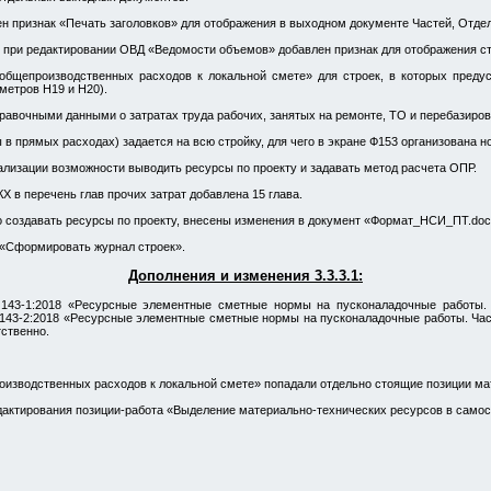
ен признак «Печать заголовков» для отображения в выходном документе Частей, Отдел
 при редактировании ОВД «Ведомости объемов» добавлен признак для отображения с
общепроизводственных расходов к локальной смете» для строек, в которых преду
метров Н19 и Н20).
равочными данными о затратах труда рабочих, занятых на ремонте, ТО и перебазиро
 в прямых расходах) задается на всю стройку, для чего в экране Ф153 организована 
лизации возможности выводить ресурсы по проекту и задавать метод расчета ОПР.
Х в перечень глав прочих затрат добавлена 15 глава.
о создавать ресурсы по проекту, внесены изменения в документ «Формат_НСИ_ПТ.doc
 «Сформировать журнал строек».
Дополнения и изменения 3.3.3.1:
43-1:2018 «Ресурсные элементные сметные нормы на пусконаладочные работы. 
143-2:2018 «Ресурсные элементные сметные нормы на пусконаладочные работы. Част
тственно.
оизводственных расходов к локальной смете» попадали отдельно стоящие позиции ма
дактирования позиции-работа «Выделение материально-технических ресурсов в само