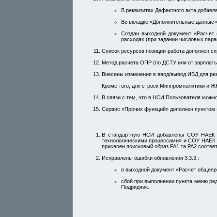
В реквизитах Дефектного акта добавл
Во вкладке «Дополнительные данные»
Создан выходной документ «Расчет 
расходах (при задании числовых пара
Список ресурсов позиции-работа дополнен сп
Метод расчета ОПР (по ДСТУ или от зарплаты
Внесены изменения в ввод/вывод ИБД для реа
Кроме того, для строек Минпромполитики и ЖК
В связи с тем, что в НСИ Пользователя можн
Сервис «Прочих функций» дополнен пунктом
В стандартную НСИ добавлены СОУ НАЕК 1
технологическими процессами» и СОУ НАЕК 
присвоен поисковый образ РА1 та РА2 соотве
Исправлены ошибки обновления 3.3.3.:
в выходной документ «Расчет общепр
сбой при выполнении пункта меню ре
Подрядчик.