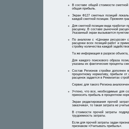
В составе общей стоимости сметной
общая прибыль.
Экран Ф127 сметных позиций локаль
каждой сметной позиции. Прежняя гр
Для сметной позиции вида «работа» п
расценку. В составе рыночной расце
Указанный экран вызывается пунктом
По аналогии с «Ценами ресурсов» с
расценки всех позиций-работ и прим
стройку количества каждой задейство
Та же информация в разрезе объекта,
Для каждого поискового образа пози
указаны их фактические проценты сме
Состав Регионов стройки дополнен 
процентному нормативу, прибыли от 
расценок задается в Реквизитах строй
Сервис для такого Региона аналогичен
Учтено, что все, необходимые для с
приносить прибыль в процентном норм
Экран редактирования прочей затра
заказчика», то такая затрата не учит
В стоимости прочей затраты подря
трудоемкость затраты.
Если для прочей затраты задан призн
признаком «Учитывать прибыль».