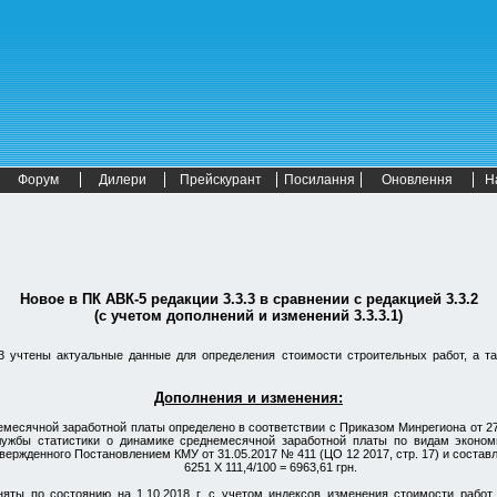
Форум
Дилери
Прейскурант
Посилання
Оновлення
Н
Новое в
ПК АВК-5
редакции 3.3.3
в сравнении с
редакцией 3.3.2
(с учетом дополнений и изменений 3.3.3.1)
3 учтены актуальные данные для определения стоимости строительных работ, а т
Дополнения и изменения:
месячной заработной платы определено в соответствии с Приказом Минрегиона от 27
лужбы статистики о динамике среднемесячной заработной платы по видам экономи
твержденного Постановлением КМУ от 31.05.2017 № 411 (ЦО 12 2017, стр. 17) и составл
6251 Х 111,4/100 = 6963,61 грн.
няты по состоянию на 1.10.2018 г. с учетом индексов изменения стоимости рабо