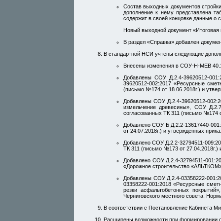
Состав выходных документов стройки
дополнение к нему представлена та
содержит в своей концовке данные о 
Новый выходной документ «Итоговая в
В раздел «Справка» добавлен докуме
В стандартной НСИ учтены следующие дополн
Внесены изменения в СОУ-Н-МЕВ 40.1-
Добавлены СОУ Д.2.4-39620512-001
39620512-002:2017 «Ресурсные смет
(письмо №174 от 18.06.2018г.) и у
Добавлены СОУ Д.2.4-39620512-002:2
измельчение древесины», СОУ Д.2.
согласованных ТК 311 (письмо №174
Добавлено СОУ Б Д.2.2-13617440-001
от 24.07.2018г.) и утвержденных пр
Добавлено СОУ Д.2.2-32794511-009:2
ТК 311 (письмо №173 от 27.04.2018г
Добавлено СОУ Д.2.4-32794511-001:
«Дорожное строительство «АЛЬТКОМ»
Добавлены СОУ Д.2.4-03358222-001:2
03358222-001:2018 «Ресурсные смет
резки асфальтобетонных покрытий»
Черниговского местного совета. Нор
В соответствии с Постановление Кабинета Мин
Расширены возможности при формировании о