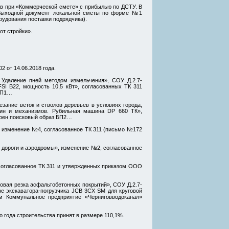
ов при «Коммерческой смете» с прибылью по ДСТУ. В
. Выходной документ локальной сметы по форме №1
рудования поставки подрядчика).
от стройки».
 от 14.06.2018 года.
 Удаление пней методом измельчения», СОУ Д.2.7-
I B22, мощность 10,5 кВт», согласованных ТК 311
 БП1…
ание веток и стволов деревьев в условиях города,
шин и механизмов. Рубильная машина DP 660 ТК»,
воен поисковый образ БП2…
 изменение №4, согласованное ТК 311 (письмо №172
 дороги и аэродромы», изменение №2, согласованное
согласованное ТК 311 и утвержденных приказом ООО
овая резка асфальтобетонных покрытий», СОУ Д.2.7-
е экскаватора-погрузчика JCB 3CX SM для круговой
ом Коммунальное предприятие «Черниговводоканал»
 года строительства принят в размере 110,1%.