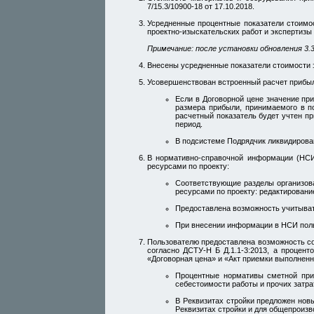
7/15.3/10900-18 от 17.10.2018.
Усредненные процентные показатели стоимо
проектно-изыскательских работ и экспертизы
Примечание: после установки обновления 3
Внесены усредненные показатели стоимости э
Усовершенствован встроенный расчет прибыли
Если в Договорной цене значение пр
размера прибыли, принимаемого в п
расчетный показатель будет учтен п
период.
В подсистеме Подрядчик ликвидирован
В нормативно-справочной информации (НСИ
ресурсами по проекту:
Соответствующие разделы организова
ресурсами по проекту: редактирование
Предоставлена возможность учитыват
При внесении информации в НСИ поль
Пользователю предоставлена возможность со
согласно ДСТУ-Н Б Д.1.1-3:2013, а процен
«Договорная цена» и «Акт приемки выполнен
Процентные нормативы сметной приб
себестоимости работы и прочих затра
В Реквизитах стройки предложен нов
Реквизитах стройки и для общепроиз