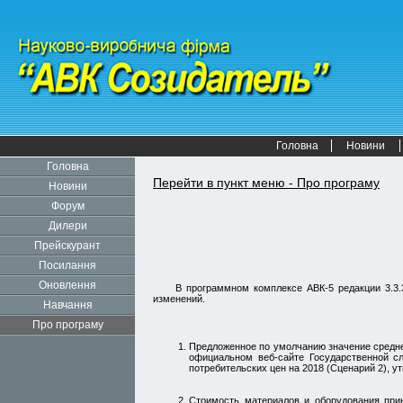
Головна
Новини
Головна
Перейти в пункт меню - Про програму
Новини
Форум
Дилери
Прейскурант
Посилання
Оновлення
В программном комплексе АВК-5 редакции 3.3.
изменений.
Навчання
Про програму
Предложенное по умолчанию значение средне
официальном веб-сайте Государственной с
потребительских цен на 2018 (Сценарий 2), у
Стоимость материалов и оборудования при