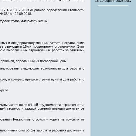
18-19 серпня
2026 року
ТУ Б.Д.1.1-7:2013 «Правила определения стоимости
 334 от 24.09.2018.
 пересчитаны автоматически.
ямых и общепроизводственных затрат, к ограничению
ветствующего 15-ти процентному ограничению. Этот
ов о выполненных строительных работах за отчетный
 прибыли, переданный из Договорной цены.
реализованы следующие возможности для работы с
ции, в которых предусмотрены пункты для работы с
урсов.
считывается не от общей трудоемкости строительства
бщей стоимости каждой сметной позиции документов
овании Реквизитов стройки - норматив прибыли от
налогичный способ (от зарплаты рабочих) доступен в