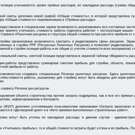
 позиции учитываются, кроме прямых расходов, ее накладные расходы (сумма общ
ной сметы дополнен новой графой «Общая стоимость», в которой представлена с
афа «Общая стоимость» переименована в «Прямые расходы».
редоставлена в специальном экране возможность анализировать все составные части
нки принято учитывать стоимость работы (зарплата рабочих + эксплуатация машин 
 Сервиса «Рыночная расценка и структура общей стоимости при расчете прибыли от 
тройки организована возможность смотреть и редактировать Цены расценок. Экра
ененных в стройке РРР (Ресурсных Рыночных Расценок) и позволяет редактировать
ванной в стройке позиции-работы и их общие (с учетом стоимости всех материалов) с
 локальной сметы, сметной позиции представлена в экранной таблице «Ведомость рас
ции-работы представлена суммарная сметная прибыль для стройки, объекта, локал
тной прибыли от работы.
возможностью создавать специальные Регионы рыночных расценок. Здесь рыночные
себестоимости работы, указанному для стройки) могут быть введены для норм-рабо
ки.
 сервису Региона цен ресурсов.
ооружения объекта строительства прочие затраты подрядчика, как и все его прямые
ативе, зафиксированном в Контракте.
ты (Ф107) дополнен уточняемыми пользователем признаками «Затрата заказчика» и
ывается в «Договорной цене» и в «Акте приемки выполненных строительных работ».
дчика могут быть учтены ее накладные расходы; в данном случае - администра
ак «Учитывать прибыль», то в общей стоимости затраты будет учтена и ее прибыль. П