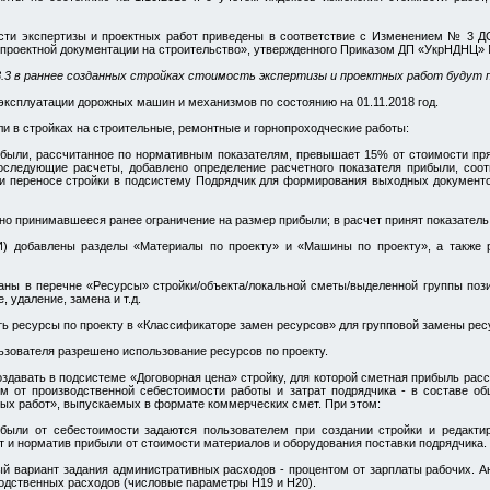
сти экспертизы и проектных работ приведены в соответствие с Изменением № 3 ДС
 проектной документации на строительство», утвержденного Приказом ДП «УкрНДНЦ» №
.3.3 в раннее созданных стройках стоимость экспертизы и проектных работ будут
ксплуатации дорожных машин и механизмов по состоянию на 01.11.2018 год.
 в стройках на строительные, ремонтные и горнопроходческие работы:
ибыли, рассчитанное по нормативным показателям, превышает 15% от стоимости пр
оследующие расчеты, добавлено определение расчетного показателя прибыли, соот
ри переносе стройки в подсистему Подрядчик для формирования выходных документ
о принимавшееся ранее ограничение на размер прибыли; в расчет принят показатель
) добавлены разделы «Материалы по проекту» и «Машины по проекту», а также 
ны в перечне «Ресурсы» стройки/объекта/локальной сметы/выделенной группы пози
, удаление, замена и т.д.
ь ресурсы по проекту в «Классификаторе замен ресурсов» для групповой замены рес
зователя разрешено использование ресурсов по проекту.
здавать в подсистеме «Договорная цена» стройку, для которой сметная прибыль рас
том от производственной себестоимости работы и затрат подрядчика - в составе о
ных работ», выпускаемых в формате коммерческих смет. При этом:
ыли от себестоимости задаются пользователем при создании стройки и редактир
т и норматив прибыли от стоимости материалов и оборудования поставки подрядчика.
ый вариант задания административных расходов - процентом от зарплаты рабочих. А
водственных расходов (числовые параметры Н19 и Н20).