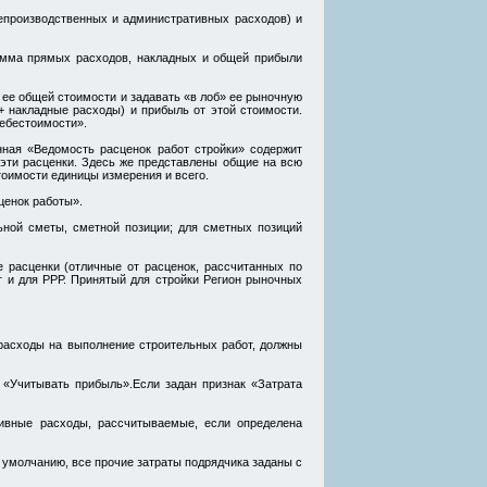
епроизводственных и административных расходов) и
умма прямых расходов, накладных и общей прибыли
 ее общей стоимости и задавать «в лоб» ее рыночную
+ накладные расходы) и прибыль от этой стоимости.
себестоимости».
нная «Ведомость расценок работ стройки» содержит
 эти расценки. Здесь же представлены общие на всю
тоимости единицы измерения и всего.
ценок работы».
ьной сметы, сметной позиции; для сметных позиций
 расценки (отличные от расценок, рассчитанных по
т и для РРР. Принятый для стройки Регион рыночных
 расходы на выполнение строительных работ, должны
 «Учитывать прибыль».Если задан признак «Затрата
тивные расходы, рассчитываемые, если определена
о умолчанию, все прочие затраты подрядчика заданы с