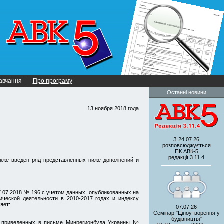
авчання
Про програму
Останні новини
13 ноября 2018 года
З 24.07.26
розповсюджується
ПК АВК-5
редакції 3.11.4
акже введен ряд представленных ниже дополнений и
.07.2018 № 196 с учетом данных, опубликованных на
ческой деятельности в 2010-2017 годах и индексу
яет:
07.07.26
Семінар "Ціноутворення у
будівництві"
т, приведенных в письме Минрегионбуда Украины №