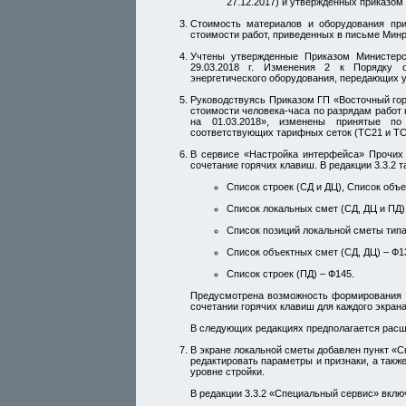
27.12.2017) и утвержденных приказ
Стоимость материалов и оборудования при
стоимости работ, приведенных в письме Минр
Учтены утвержденные Приказом Министер
29.03.2018 г. Изменения 2 к Порядку о
энергетического оборудования, передающих ус
Руководствуясь Приказом ГП «Восточный гор
стоимости человека-часа по разрядам работ 
на 01.03.2018», изменены принятые по
соответствующих тарифных сеток (ТС21 и ТС
В сервисе «Настройка интерфейса» Прочих
сочетание горячих клавиш. В редакции 3.3.2
Список строек (СД и ДЦ), Список объе
Список локальных смет (СД, ДЦ и ПД)
Список позиций локальной сметы типа
Список объектных смет (СД, ДЦ) – Ф1
Список строек (ПД) – Ф145.
Предусмотрена возможность формирования в
сочетании горячих клавиш для каждого экрана
В следующих редакциях предполагается расш
В экране локальной сметы добавлен пункт «
редактировать параметры и признаки, а такж
уровне стройки.
В редакции 3.3.2 «Специальный сервис» включ