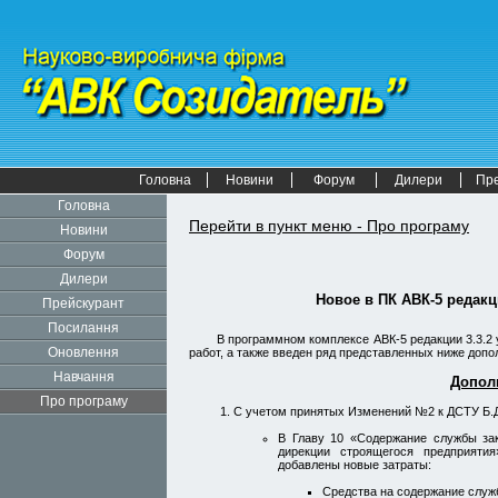
Головна
Новини
Форум
Дилери
Пр
Головна
Перейти в пункт меню - Про програму
Новини
Форум
Дилери
Новое в
ПК АВК-5
редакц
Прейскурант
Посилання
В программном комплексе АВК-5 редакции 3.3.2
Оновлення
работ, а также введен ряд представленных ниже допо
Навчання
Допол
Про програму
С учетом принятых Изменений №2 к ДСТУ Б.Д.
В Главу 10 «Содержание службы зак
дирекции строящегося предприяти
добавлены новые затраты:
Средства на содержание службы