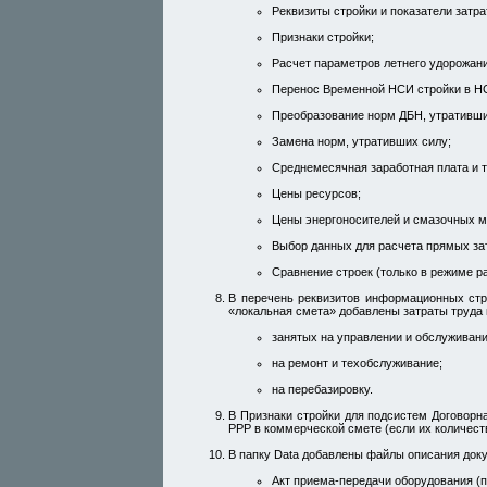
Реквизиты стройки и показатели затра
Признаки стройки;
Расчет параметров летнего удорожани
Перенос Временной НСИ стройки в Н
Преобразование норм ДБН, утративши
Замена норм, утративших силу;
Среднемесячная заработная плата и 
Цены ресурсов;
Цены энергоносителей и смазочных м
Выбор данных для расчета прямых за
Сравнение строек (только в режиме р
В перечень реквизитов информационных стр
«локальная смета» добавлены затраты труда
занятых на управлении и обслуживани
на ремонт и техобслуживание;
на перебазировку.
В Признаки стройки для подсистем Договорна
РРР в коммерческой смете (если их количест
В папку Data добавлены файлы описания док
Акт приема-передачи оборудования (п