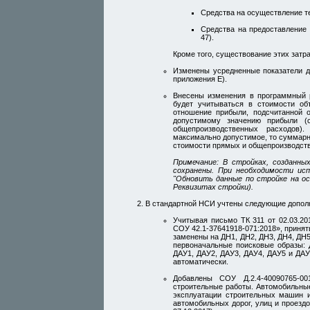
Средства на осуществление те
Средства на предоставление 
47).
Кроме того, существование этих зат
Изменены усредненные показатели дл
приложения Е).
Внесены изменения в программный р
будет учитываться в стоимости об
отношение прибыли, подсчитанной 
допустимому значению прибыли (
общепроизводственных расходов)
максимально допустимое, то суммарн
стоимости прямых и общепроизводст
Примечание: В стройках, созданны
сохранены. При необходимости ис
"Обновить данные по стройке на ос
Реквизитах стройки).
В стандартной НСИ учтены следующие дополн
Учитывая письмо ТК 311 от 02.03.2
СОУ 42.1-37641918-071:2018», приняты
заменены на ДН1, ДН2, ДН3, ДН4, ДН5
первоначальные поисковые образы: 
ДАУ1, ДАУ2, ДАУ3, ДАУ4, ДАУ5 и ДАУ1
автоматически.
Добавлены СОУ Д.2.4-40090765-0
строительные работы. Автомобильны
эксплуатации строительных машин 
автомобильных дорог, улиц и проезд