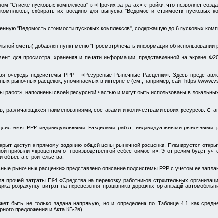
ом "Списке пусковых комплексов" в «Прочих затратах» стройки, что позволяет созд
 комплексы, собирать их воедино для выпуска "Ведомости стоимости пусковых ко
ценную "Ведомость стоимости пусковых комплексов", содержащую до 6 пусковых комп
кальной сметы) добавлен пункт меню "Просмотр/печать информации об использовании р
ент для просмотра, хранения и печати информации, представленной на экране Ф20
вая очередь подсистемы РРР – «Ресурсные Рыночные Расценки». Здесь представ
х рыночных расценок, упоминаемых в интернете (см., например, сайт https://www.vser
 работ», наполнены своей ресурсной частью и могут быть использованы в локальны
в, различающихся наименованиями, составами и количествами своих ресурсов. Стан
дсистемы РРР индивидуальными Разделами работ, индивидуальными рыночными р
крыт доступ к прямому заданию общей цены рыночной расценки. Планируется откры
ой прибыли «процентом от производственной себестоимости». Этот режим будет учте
и объекта строительства.
ные рыночные расценки» представлено описание подсистемы РРР с учетом ее запла
ля прочей затраты П94 «Средства на перевозку работников строительных организа
ка розрахунку витрат на перевезення працівників дорожніх організацій автомобільн
жет быть не только задана напрямую, но и определена по Таблице 4.1 как средн
рного предложения и Акта КБ-2в).