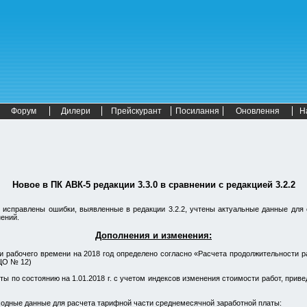
Форум
Дилери
Прейскурант
Посилання
Оновлення
Н
Новое в
ПК АВК-5
редакции 3.3.0
в сравнении с
редакцией 3.2.2
 исправлены ошибки, выявленные в редакции 3.2.2, учтены актуальные данные для 
ений.
Дополнения и изменения:
 рабочего времени на 2018 год определено согласно «Расчета продолжительности ра
 ЦО № 12)
ы по состоянию на 1.01.2018 г. с учетом индексов изменения стоимости работ, при
одные данные для расчета тарифной части среднемесячной заработной платы: