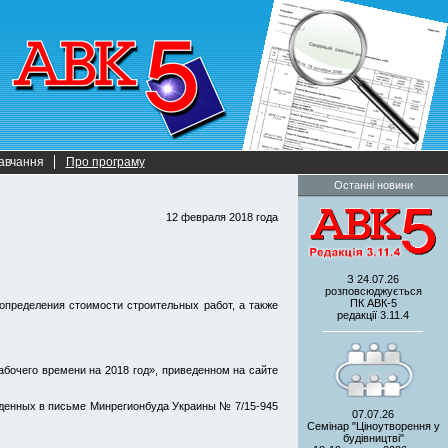
авчання
Про програму
Останні новини
12 февраля 2018 года
З 24.07.26
розповсюджується
ПК АВК-5
определения стоимости строительных работ, а также
редакції 3.11.4
бочего времени на 2018 год», приведенном на сайте
веденных в письме Минрегионбуда Украины № 7/15-945
07.07.26
Семінар "Ціноутворення у
будівництві"