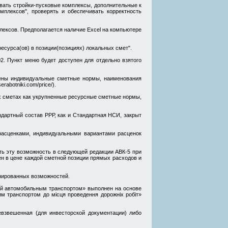
авать стройки-пусковые комплексы, дополнительные к
мплексов", проверять и обеспечивать корректность
лексов. Предполагается наличие Excel на компьютере
есурса(ов) в позиции(позициях) локальных смет".
2. Пункт меню будет доступен для отдельно взятого
лены индивидуальные сметные нормы, наименования
abotniki.com/price/).
х сметах как укрупненные ресурсные сметные нормы,
дартный состав РРР, как и Стандартная НСИ, закрыт
асценками, индивидуальными вариантами расценок
ть эту возможность в следующей редакции АВК-5 при
н в цене каждой сметной позиции прямых расходов и
нированных возможностей.
ций автомобильным транспортом» выполнен на основе
им транспортом до місця проведення дорожніх робіт»
евзвешенная (для инвесторской документации) либо