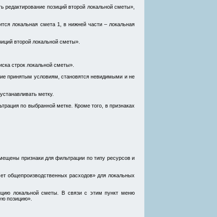
ть редактирование позиций второй локальной сметы»,
ится локальная смета 1, в нижней части – локальная
зиций второй локальной сметы».
иска строк локальной сметы».
ющие принятым условиям, становятся невидимыми и не
устанавливать метку.
трация по выбранной метке. Кроме того, в признаках
мещены признаки для фильтрации по типу ресурсов и
чет общепроизводственных расходов» для локальных
ицию локальной сметы. В связи с этим пункт меню
ую позицию».