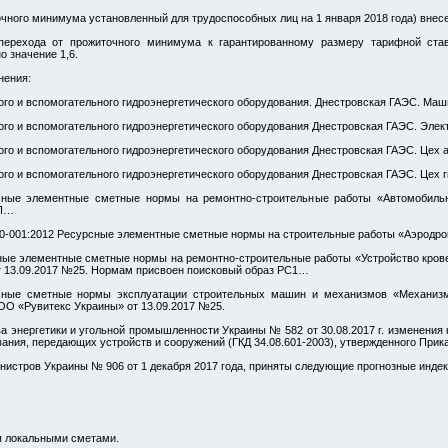
чного минимума установленный для трудоспособных лиц на 1 января 2018 года) внесе
перехода от прожиточного минимума к гарантированному размеру тарифной став
 значение 1,6.
нения:
го и вспомогательного гидроэнергетического оборудования. Днестровская ГАЭС. Маш
го и вспомогательного гидроэнергетического оборудования Днестровская ГАЭС. Элект
го и вспомогательного гидроэнергетического оборудования Днестровская ГАЭС. Цех а
го и вспомогательного гидроэнергетического оборудования Днестровская ГАЭС. Цех 
рсные элементные сметные нормы на ремонтно-строительные работы «Автомобиль
АП…
40-001:2012 Ресурсные элементные сметные нормы на строительные работы «Аэродр
ные элементные сметные нормы на ремонтно-строительные работы «Устройство кров
т 13.09.2017 №25. Нормам присвоен поисковый образ РС1…
рсные сметные нормы эксплуатации строительных машин и механизмов «Механизм
О «Рувитекс Украины» от 13.09.2017 №25.
 энергетики и угольной промышленности Украины № 582 от 30.08.2017 г. изменения 
ания, передающих устройств и сооружений (ГКД 34.08.601-2003), утвержденного Прика
нистров Украины № 906 от 1 декабря 2017 года, приняты следующие прогнозные инде
я локальными сметами.