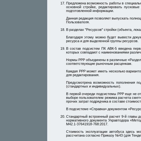
Предложена возможность работы в специальн
основной стройке, редактировать пусковые
подготовленной информации.
Данная редакция позволяет выпускать полно
Пользователя.
В разделах "Ресурсов" стройки (объекта, ло
Благодаря этому можно будет вывести докум
ресурса и для выделенной группы ресурсов.
В состав подсистем ПК АВК-5 введена пер
которых совпадают с наименованиями различны
Нормы РРР объединены в различные «Разделы
соответствующие рыночным расценкам.
Каждая РРР может иметь несколько варианто
для редактирования.
Предусмотрена возможность пополнения по
(стандартных и индивидуальных).
В первой очереди подсистемы РРР еще не от
выборе пользователем режима расчета сметн
прочих затрат подрядчика в составе стоимост
В подсистеме «Справка» документом «Ресурс
Стандартный встроенный расчет 9-й главы д
нормативного документа Укравтодора «Методи
М42.1-37641918-768:2017.
Стоимость эксплуатации автобуса здесь мо
рассчитана согласно Приказу №43 (для Тенде