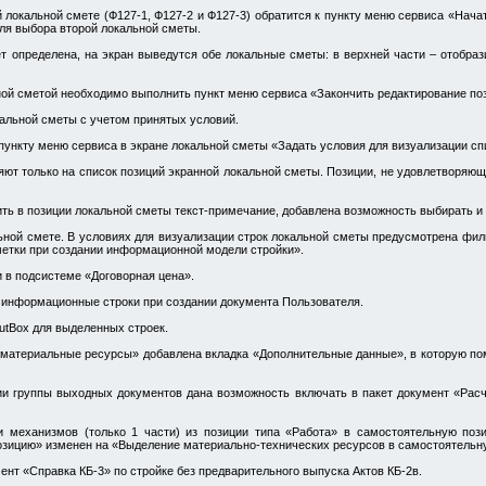
й локальной смете (Ф127-1, Ф127-2 и Ф127-3) обратится к пункту меню сервиса «Нача
ля выбора второй локальной сметы.
ет определена, на экран выведутся обе локальные сметы: в верхней части – отобраз
ной сметой необходимо выполнить пункт меню сервиса «Закончить редактирование по
альной сметы с учетом принятых условий.
пункту меню сервиса в экране локальной сметы «Задать условия для визуализации сп
ияют только на список позиций экранной локальной сметы. Позиции, не удовлетворя
ть в позиции локальной сметы текст-примечание, добавлена возможность выбирать и 
ьной смете. В условиях для визуализации строк локальной сметы предусмотрена филь
метки при создании информационной модели стройки».
 в подсистеме «Договорная цена».
в информационные строки при создании документа Пользователя.
utBox для выделенных строек.
 материальные ресурсы» добавлена вкладка «Дополнительные данные», в которую по
и группы выходных документов дана возможность включать в пакет документ «Рас
 механизмов (только 1 части) из позиции типа «Работа» в самостоятельную поз
зицию» изменен на «Выделение материально-технических ресурсов в самостоятельн
нт «Справка КБ-3» по стройке без предварительного выпуска Актов КБ-2в.