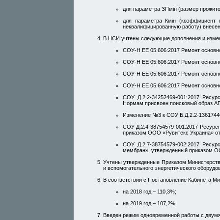
для параметра ЗПмін (размер прожито
для параметра Кмін (коэффициент 
неквалифицированную работу) внесено
В НСИ учтены следующие дополнения и изме
СОУ-Н ЕЕ 05.606:2017 Ремонт основно
СОУ-Н ЕЕ 05.606:2017 Ремонт основно
СОУ-Н ЕЕ 05.606:2017 Ремонт основно
СОУ-Н ЕЕ 05.606:2017 Ремонт основно
СОУ Д.2.2-34252469-001:2017 Ресу
Нормам присвоен поисковый образ 
Изменение №3 к СОУ Б.Д.2.2-136174
СОУ Д.2.4-38754579-001:2017 Ресурс
приказом ООО «Рувитекс Украина» о
СОУ Д.2.7-38754579-002:2017 Ресу
мембран», утвержденный приказом ОО
Учтены утвержденные Приказом Министерства
и вспомогательного энергетического оборудов
В соответствии с Постановление Кабинета Ми
на 2018 год – 110,3%;
на 2019 год – 107,2%.
Введен режим одновременной работы с двум