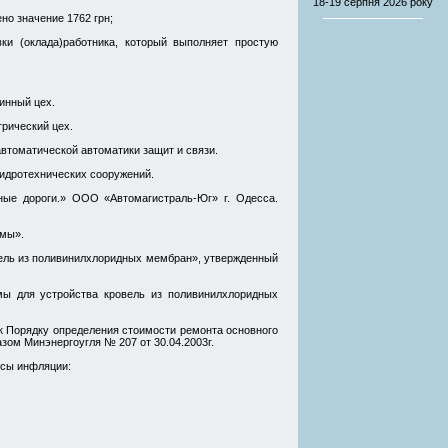
18-19 серпня
2026 року
но значение 1762 грн;
ки (оклада)работника, который выполняет простую
инный цех.
рический цех.
втоматической автоматики защит и связи.
гидротехнических сооружений.
ные дороги.» ООО «Автомагистраль-Юг» г. Одесса.
омы».
ель из поливинилхлоридных мембран», утвержденный
ы для устройства кровель из поливинилхлоридных
к Порядку определения стоимости ремонта основного
зом Минэнергоугля № 207 от 30.04.2003г.
ксы инфляции: