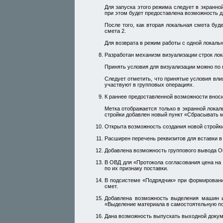
Для запуска этого режима следует в экранно
при этом будет предоставлена возможность д
После того, как вторая локальная смета буд
смета 2.
Для возврата в режим работы с одной локаль
Разработан механизм визуализации строк лок
Принять условия для визуализации можно по 
Следует отметить, что принятые условия вл
участвуют в групповых операциях.
К раннее предоставленной возможности вноси
Метка отображается только в экранной локал
стройки добавлен новый пункт «Сбрасывать 
Открыта возможность создания новой стройки
Расширен перечень реквизитов для вставки 
Добавлена возможность группового вывода O
В ОВД для «Протокола согласования цена на
по их признаку поставки.
В подсистеме «Подрядчик» при формировани
смет.
Добавлена возможность выделения машин и
«Выделение материала в самостоятельную по
Дана возможность выпускать выходной докуме